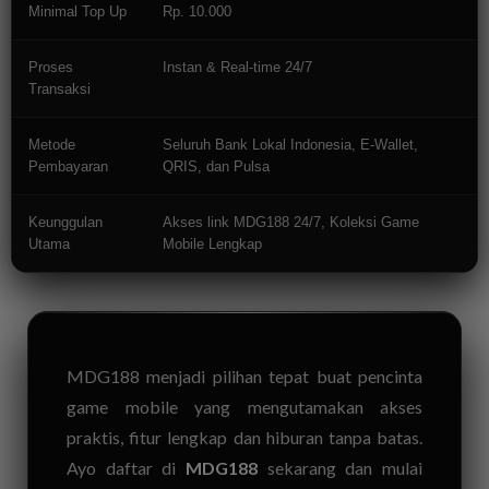
Minimal Top Up
Rp. 10.000
Proses
Instan & Real-time 24/7
Transaksi
Metode
Seluruh Bank Lokal Indonesia, E-Wallet,
Pembayaran
QRIS, dan Pulsa
Keunggulan
Akses link MDG188 24/7, Koleksi Game
Utama
Mobile Lengkap
MDG188 menjadi pilihan tepat buat pencinta
game mobile yang mengutamakan akses
praktis, fitur lengkap dan hiburan tanpa batas.
Ayo daftar di
MDG188
sekarang dan mulai