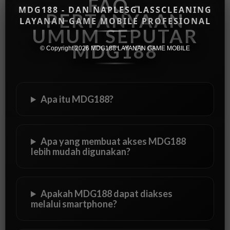
FAQ -
MDG188 - DAN NAPLESGLASSCLEANING
PERTANYAAN
LAYANAN GAME MOBILE PROFESIONAL
UMUM SEPUTAR
MDG188
© Copyright 2026
MDG188 LAYANAN GAME MOBILE
Apa itu MDG188?
Apa yang membuat akses MDG188
lebih mudah digunakan?
Apakah MDG188 dapat diakses
melalui smartphone?