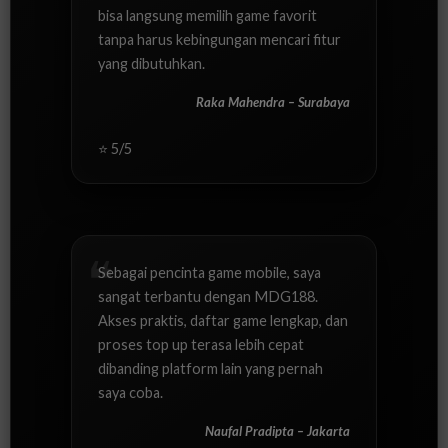
bisa langsung memilih game favorit
tanpa harus kebingungan mencari fitur
yang dibutuhkan.
Raka Mahendra – Surabaya
⭐ 5/5
Sebagai pencinta game mobile, saya
sangat terbantu dengan MDG188.
Akses praktis, daftar game lengkap, dan
proses top up terasa lebih cepat
dibanding platform lain yang pernah
saya coba.
Naufal Pradipta – Jakarta