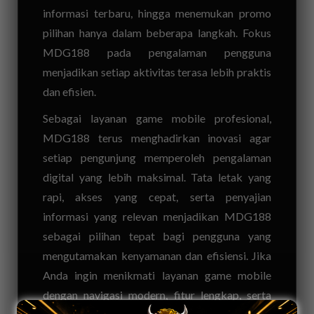
informasi terbaru, hingga menemukan promo
pilihan hanya dalam beberapa langkah. Fokus
MDG188 pada pengalaman pengguna
menjadikan setiap aktivitas terasa lebih praktis
dan efisien.
Sebagai layanan game mobile profesional,
MDG188 terus menghadirkan inovasi agar
setiap pengunjung memperoleh pengalaman
digital yang lebih maksimal. Tata letak yang
rapi, akses yang cepat, serta penyajian
informasi yang relevan menjadikan MDG188
sebagai pilihan tepat bagi pengguna yang
mengutamakan kenyamanan dan efisiensi. Jika
Anda ingin menikmati layanan game mobile
dengan navigasi modern, fitur lengkap, serta