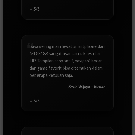
⭐ 5/5
Saya sering main lewat smartphone dan
MDG188 sangat nyaman diakses dari
HP. Tampilan responsif, navigasi lancar,
dan game favorit bisa ditemukan dalam
beberapa ketukan saja.
Kevin Wijaya – Medan
⭐ 5/5