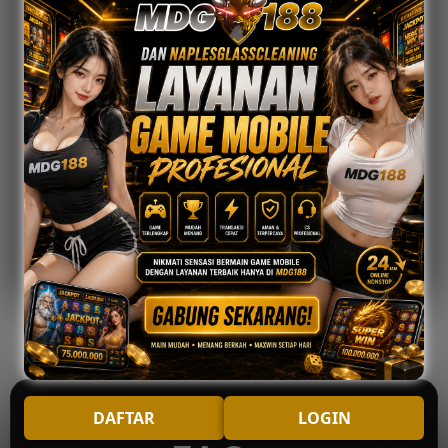
pengalaman yang lebih optimal di berbagai
perangkat, sekarang adalah waktu yang tepat
untuk bergabung bersama MDG188. Kunjungi
MDG188
sekarang, jelajahi berbagai fitur
unggulan, nikmati promo terbaru, dan rasakan
sendiri kemudahan layanan game mobile
profesional hanya di MDG188.
See full description
DAFTAR
LOGIN